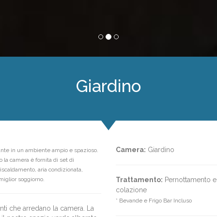
Giardino
Camera:
Giardino
ante in un ambiente ampio e spazioso.
o la camera è fornita di set di
iscaldamento, aria condizionata,
miglior soggiorno.
Trattamento:
Pernottamento e
colazione
* Bevande e Frigo Bar Incluso
nti che arredano la camera. La