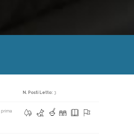
N. Posti Letto:
3
 prima