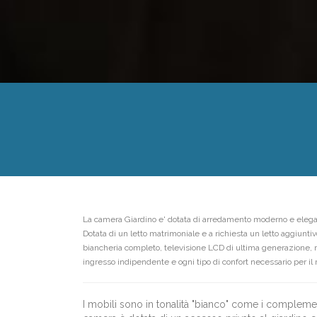
La camera Giardino e' dotata di arredamento moderno e eleg
Dotata di un letto matrimoniale e a richiesta un letto aggiuntiv
biancheria completo, televisione LCD di ultima generazione, r
ingresso indipendente e ogni tipo di confort necessario per il 
I mobili sono in tonalità "bianco" come i compleme