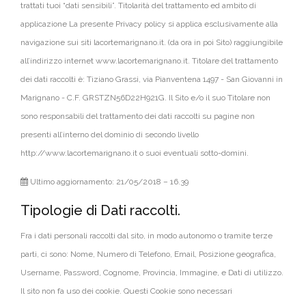
trattati tuoi “dati sensibili”. Titolarità del trattamento ed ambito di
applicazione La presente Privacy policy si applica esclusivamente alla
navigazione sui siti lacortemarignano.it. (da ora in poi Sito) raggiungibile
all’indirizzo internet www.lacortemarignano.it. Titolare del trattamento
dei dati raccolti è: Tiziano Grassi, via Pianventena 1497 - San Giovanni in
Marignano - C.F. GRSTZN56D22H921G. Il Sito e/o il suo Titolare non
sono responsabili del trattamento dei dati raccolti su pagine non
presenti all’interno del dominio di secondo livello
http://www.lacortemarignano.it o suoi eventuali sotto-domini.
Ultimo aggiornamento: 21/05/2018 – 16.39
Tipologie di Dati raccolti.
Fra i dati personali raccolti dal sito, in modo autonomo o tramite terze
parti, ci sono: Nome, Numero di Telefono, Email, Posizione geografica,
Username, Password, Cognome, Provincia, Immagine, e Dati di utilizzo.
Il sito non fa uso dei cookie. Questi Cookie sono necessari